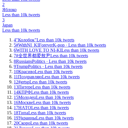
2
Яблоко
Less than 10k tweets
3
Japan
Less than 10k tweets
4
"Колобок"
Less than 10k tweets
5
#WithNI_KIForever
K-pop ·
Less than 10k tweets
6
WITH LOVE TO NI-KI
Less than 10k tweets
7
#全世界都爱敖尹
Less than 10k tweets
8
Russians
Politics ·
Less than 10k tweets
9
Trump
Politics ·
Less than 10k tweets
10
Красиво
Less than 10k tweets
11
Поздравляю
Less than 10k tweets
12
#grtsp
Less than 10k tweets
13
Питере
Less than 10k tweets
14
КПРФ
Less than 10k tweets
15
Молодец
Less than 10k tweets
16
Москве
Less than 10k tweets
17
НАТО
Less than 10k tweets
18
Типа
Less than 10k tweets
19
Украины
Less than 10k tweets
20
Скоро
Less than 10k tweets