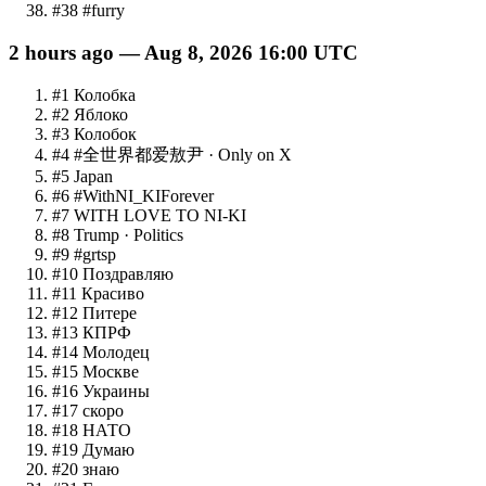
#
38
#furry
2 hours ago — Aug 8, 2026 16:00 UTC
#
1
Колобка
#
2
Яблоко
#
3
Колобок
#
4
#全世界都爱敖尹
· Only on X
#
5
Japan
#
6
#WithNI_KIForever
#
7
WITH LOVE TO NI-KI
#
8
Trump
· Politics
#
9
#grtsp
#
10
Поздравляю
#
11
Красиво
#
12
Питере
#
13
КПРФ
#
14
Молодец
#
15
Москве
#
16
Украины
#
17
скоро
#
18
НАТО
#
19
Думаю
#
20
знаю