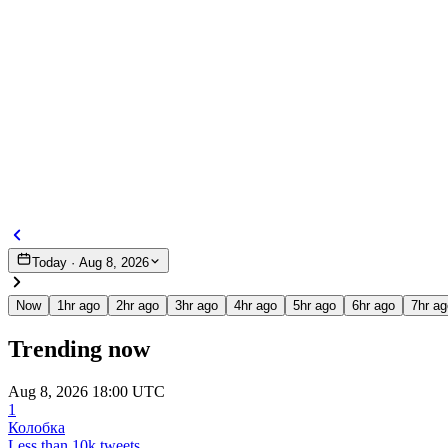
Today · Aug 8, 2026
Now
1hr ago
2hr ago
3hr ago
4hr ago
5hr ago
6hr ago
7hr ag
Trending now
Aug 8, 2026 18:00 UTC
1
Колобка
Less than 10k tweets