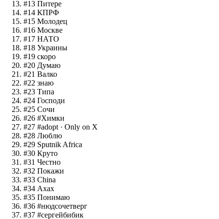
#
13
Питере
#
14
КПРФ
#
15
Молодец
#
16
Москве
#
17
НАТО
#
18
Украины
#
19
скоро
#
20
Думаю
#
21
Валко
#
22
знаю
#
23
Типа
#
24
Господи
#
25
Сочи
#
26
#Химки
#
27
#adopt
· Only on X
#
28
Люблю
#
29
Sputnik Africa
#
30
Круто
#
31
Честно
#
32
Покажи
#
33
China
#
34
Ахах
#
35
Понимаю
#
36
#нюдсочетверг
#
37
#сергейбибик