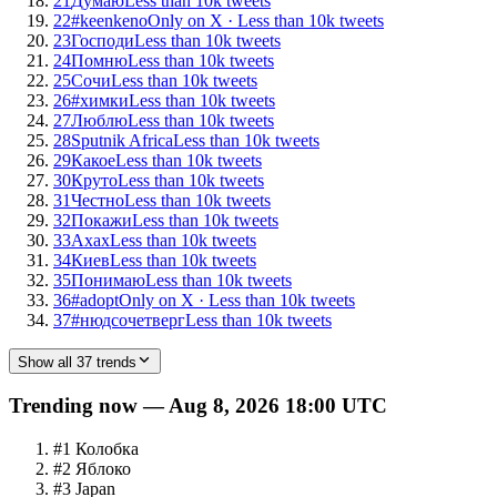
21
Думаю
Less than 10k tweets
22
#keenkeno
Only on X ·
Less than 10k tweets
23
Господи
Less than 10k tweets
24
Помню
Less than 10k tweets
25
Сочи
Less than 10k tweets
26
#химки
Less than 10k tweets
27
Люблю
Less than 10k tweets
28
Sputnik Africa
Less than 10k tweets
29
Какое
Less than 10k tweets
30
Круто
Less than 10k tweets
31
Честно
Less than 10k tweets
32
Покажи
Less than 10k tweets
33
Ахах
Less than 10k tweets
34
Киев
Less than 10k tweets
35
Понимаю
Less than 10k tweets
36
#adopt
Only on X ·
Less than 10k tweets
37
#нюдсочетверг
Less than 10k tweets
Show all 37 trends
Trending now — Aug 8, 2026 18:00 UTC
#
1
Колобка
#
2
Яблоко
#
3
Japan