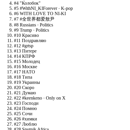
#
4
"Колобок"
#
5
#WithNI_KIForever
· K-pop
#
6
WITH LOVE TO NI-KI
#
7
#全世界都爱敖尹
#
8
Russians
· Politics
#
9
Trump
· Politics
#
10
Красиво
#
11
Поздравляю
#
12
#grtsp
#
13
Питере
#
14
КПРФ
#
15
Молодец
#
16
Москве
#
17
НАТО
#
18
Типа
#
19
Украины
#
20
Скоро
#
21
Думаю
#
22
#keenkeno
· Only on X
#
23
Господи
#
24
Помню
#
25
Сочи
#
26
#химки
#
27
Люблю
#
28
Sputnik Africa