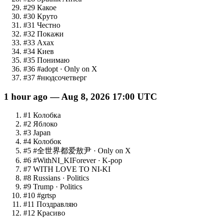
#
29
Какое
#
30
Круто
#
31
Честно
#
32
Покажи
#
33
Ахах
#
34
Киев
#
35
Понимаю
#
36
#adopt
· Only on X
#
37
#нюдсочетверг
1 hour ago — Aug 8, 2026 17:00 UTC
#
1
Колобка
#
2
Яблоко
#
3
Japan
#
4
Колобок
#
5
#全世界都爱敖尹
· Only on X
#
6
#WithNI_KIForever
· K-pop
#
7
WITH LOVE TO NI-KI
#
8
Russians
· Politics
#
9
Trump
· Politics
#
10
#grtsp
#
11
Поздравляю
#
12
Красиво